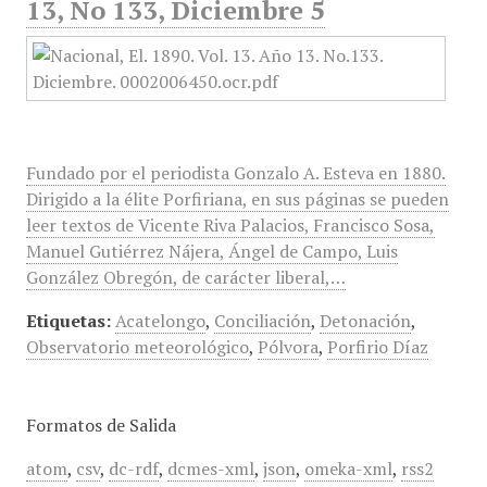
13, No 133, Diciembre 5
Fundado por el periodista Gonzalo A. Esteva en 1880.
Dirigido a la élite Porfiriana, en sus páginas se pueden
leer textos de Vicente Riva Palacios, Francisco Sosa,
Manuel Gutiérrez Nájera, Ángel de Campo, Luis
González Obregón, de carácter liberal,…
Etiquetas:
Acatelongo
,
Conciliación
,
Detonación
,
Observatorio meteorológico
,
Pólvora
,
Porfirio Díaz
Formatos de Salida
atom
,
csv
,
dc-rdf
,
dcmes-xml
,
json
,
omeka-xml
,
rss2