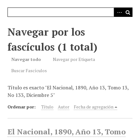
i
n
c
i
Navegar por los
p
a
fascículos (1 total)
l
Navegar todo
Navegar por Etiqueta
Buscar Fascículos
Título es exacto "El Nacional, 1890, Año 13, Tomo 13,
No 133, Diciembre 5"
Ordenar por:
Título
Autor
Fecha de agregación
El Nacional, 1890, Año 13, Tomo