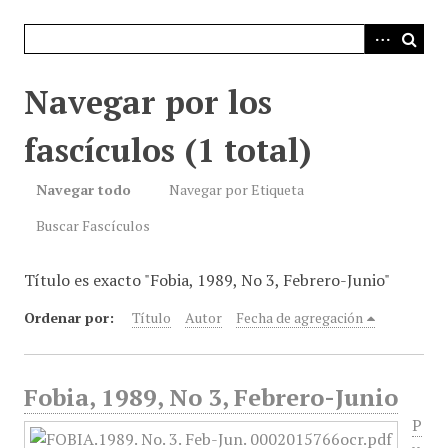
i
n
c
i
Navegar por los
p
a
fascículos (1 total)
l
Navegar todo
Navegar por Etiqueta
Buscar Fascículos
Título es exacto "Fobia, 1989, No 3, Febrero-Junio"
Ordenar por:
Título
Autor
Fecha de agregación
Fobia, 1989, No 3, Febrero-Junio
P