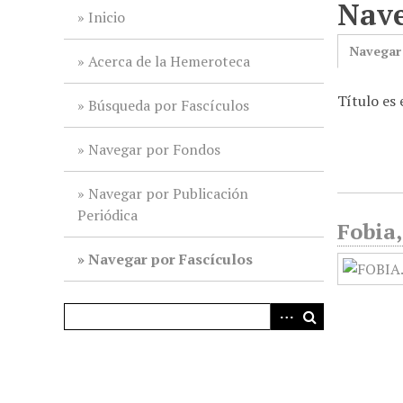
Nave
i
Inicio
n
Navegar
c
Acerca de la Hemeroteca
i
Título es 
p
Búsqueda por Fascículos
a
l
Navegar por Fondos
Navegar por Publicación
Periódica
Fobia,
Navegar por Fascículos