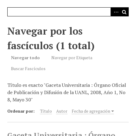
i
n
c
i
Navegar por los
p
a
fascículos (1 total)
l
Navegar todo
Navegar por Etiqueta
Buscar Fascículos
Título es exacto "Gaceta Universitaria : Órgano Oficial
de Publicación y Difusión de la UANL, 2008, Año 1, No
8, Mayo 30"
Ordenar por:
Título
Autor
Fecha de agregación
Gaceta Universitaria : Órgano