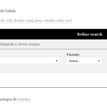
de Salida
,
dc-rdf
,
dcmes-xml
,
json
,
omeka-xml
,
rss2
Refine search
 búsqueda a ciertos campos
Fuente
nología de
Omeka
.