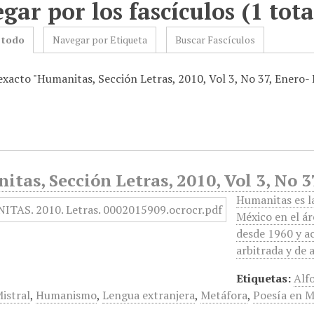
gar por los fascículos (1 tota
 todo
Navegar por Etiqueta
Buscar Fascículos
exacto "Humanitas, Sección Letras, 2010, Vol 3, No 37, Enero-
tas, Sección Letras, 2010, Vol 3, No 
Humanitas es la
México en el ár
desde 1960 y ac
arbitrada y de
Etiquetas:
Alf
istral
,
Humanismo
,
Lengua extranjera
,
Metáfora
,
Poesía en M