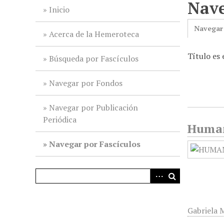
Nave
i
Inicio
n
Navegar
c
Acerca de la Hemeroteca
i
Título es 
p
Búsqueda por Fascículos
a
l
Navegar por Fondos
Navegar por Publicación
Periódica
Humani
Navegar por Fascículos
Gabriela M