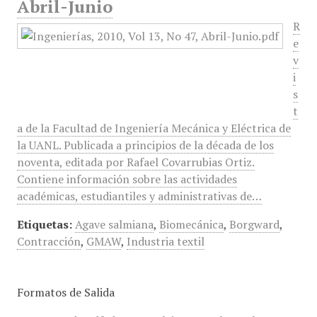
Abril-Junio
R
e
v
i
s
t
a de la Facultad de Ingeniería Mecánica y Eléctrica de
la UANL. Publicada a principios de la década de los
noventa, editada por Rafael Covarrubias Ortiz.
Contiene información sobre las actividades
académicas, estudiantiles y administrativas de…
Etiquetas:
Agave salmiana
,
Biomecánica
,
Borgward
,
Contracción
,
GMAW
,
Industria textil
Formatos de Salida