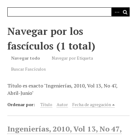
i
n
c
i
Navegar por los
p
a
fascículos (1 total)
l
Navegar todo
Navegar por Etiqueta
Buscar Fascículos
Título es exacto "Ingenierías, 2010, Vol 13, No 47,
Abril-Junio"
Ordenar por:
Título
Autor
Fecha de agregación
Ingenierías, 2010, Vol 13, No 47,