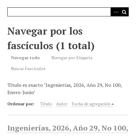
i
n
c
i
Navegar por los
p
a
fascículos (1 total)
l
Navegar todo
Navegar por Etiqueta
Buscar Fascículos
Título es exacto "Ingenierías, 2026, Año 29, No 100,
Enero-Junio"
Ordenar por:
Título
Autor
Fecha de agregación
Ingenierías, 2026, Año 29, No 100,