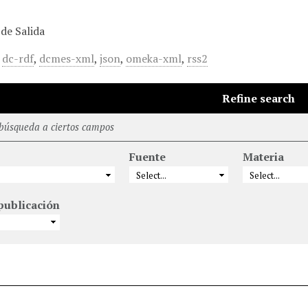
de Salida
,
dc-rdf
,
dcmes-xml
,
json
,
omeka-xml
,
rss2
Refine search
 búsqueda a ciertos campos
Fuente
Materia
publicación