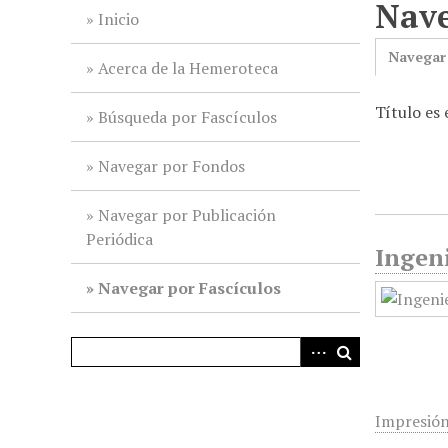
Nave
i
Inicio
n
Navegar
c
Acerca de la Hemeroteca
i
Título es
p
Búsqueda por Fascículos
a
l
Navegar por Fondos
Navegar por Publicación
Periódica
Ingeni
Navegar por Fascículos
Impresió