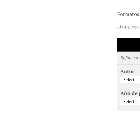
Formatos 
atom
,
csv
Refine su
Autor
Año de 