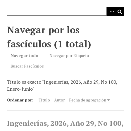
i
n
c
i
Navegar por los
p
a
fascículos (1 total)
l
Navegar todo
Navegar por Etiqueta
Buscar Fascículos
Título es exacto "Ingenierías, 2026, Año 29, No 100,
Enero-Junio"
Ordenar por:
Título
Autor
Fecha de agregación
Ingenierías, 2026, Año 29, No 100,