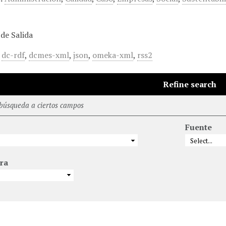
de Salida
,
dc-rdf
,
dcmes-xml
,
json
,
omeka-xml
,
rss2
Refine search
 búsqueda a ciertos campos
Fuente
ra