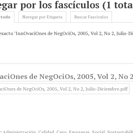
gar por los fascículos (1 tota
 todo
Navegar por Etiqueta
Buscar Fascículos
 exacto "InnOvaciOnes de NegOciOs, 2005, Vol 2, No 2, Julio-D
ciOnes de NegOciOs, 2005, Vol 2, No 2
:
Administración
,
Calidad
,
Caso
,
Empresas
,
Social
,
Sustentabil