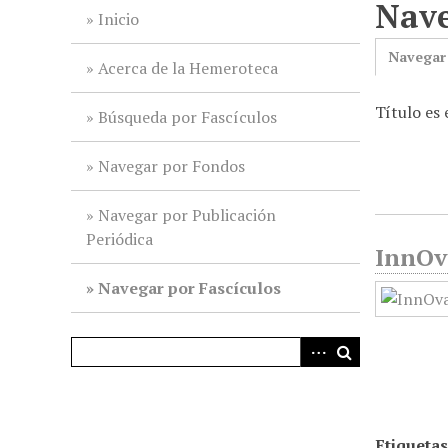
Nave
i
Inicio
n
Navegar
c
Acerca de la Hemeroteca
i
Título es
p
Búsqueda por Fascículos
a
l
Navegar por Fondos
Navegar por Publicación
Periódica
InnOva
Navegar por Fascículos
Etiquetas