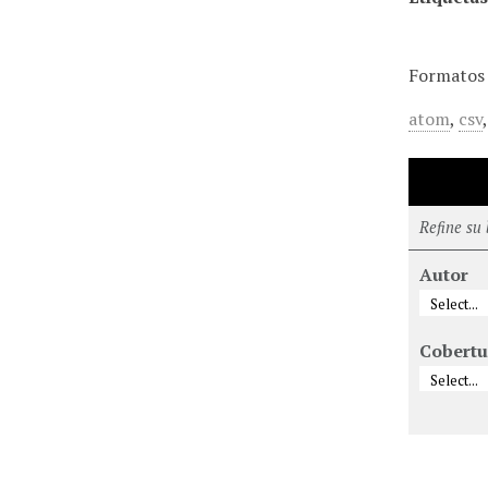
Formatos 
atom
,
csv
Refine su
Autor
Cobertu