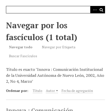
i
n
c
i
Navegar por los
p
a
fascículos (1 total)
l
Navegar todo
Navegar por Etiqueta
Buscar Fascículos
Título es exacto "Innova : Comunicación Institucional
de la Universidad Autónoma de Nuevo León, 2002, Año
2, No 4, Marzo"
Ordenar por:
Título
Autor
Fecha de agregación
Innova : Comunicación