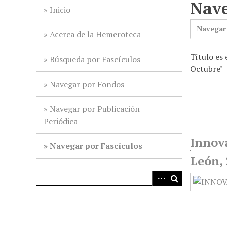
Nave
i
Inicio
n
Navegar
c
Acerca de la Hemeroteca
i
Título es
p
Búsqueda por Fascículos
Octubre"
a
l
Navegar por Fondos
Navegar por Publicación
Periódica
Innov
Navegar por Fascículos
León, 