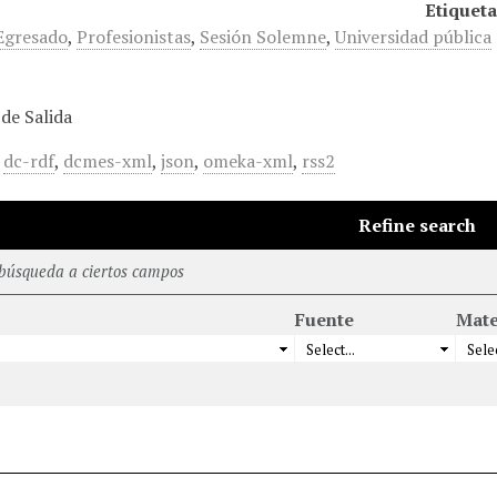
Etiqueta
Egresado
,
Profesionistas
,
Sesión Solemne
,
Universidad pública
de Salida
,
dc-rdf
,
dcmes-xml
,
json
,
omeka-xml
,
rss2
Refine search
 búsqueda a ciertos campos
Fuente
Mate