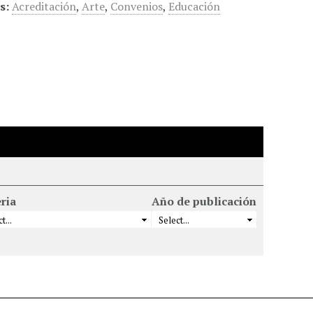
s:
Acreditación
,
Arte
,
Convenios
,
Educación
ria
Año de publicación