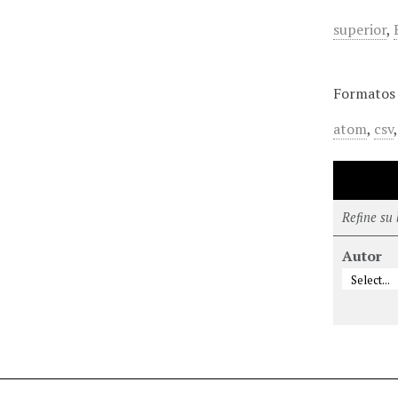
superior
,
Formatos 
atom
,
csv
Refine su
Autor