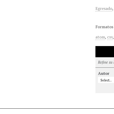
Egresado
Formatos 
atom
,
csv
Refine su
Autor