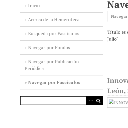
Nave
i
Inicio
n
Navegar
c
Acerca de la Hemeroteca
i
Título es
p
Búsqueda por Fascículos
Julio"
a
l
Navegar por Fondos
Navegar por Publicación
Periódica
Innov
Navegar por Fascículos
León, 