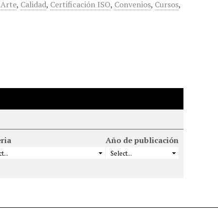
Arte
,
Calidad
,
Certificación ISO
,
Convenios
,
Cursos
,
ria
Año de publicación