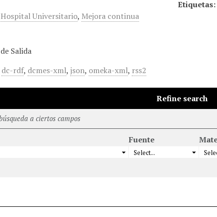
Etiquetas:
,
Hospital Universitario
,
Mejora continua
de Salida
,
dc-rdf
,
dcmes-xml
,
json
,
omeka-xml
,
rss2
Refine search
 búsqueda a ciertos campos
Fuente
Mate