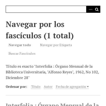
i
n
c
i
Navegar por los
p
a
fascículos (1 total)
l
Navegar todo
Navegar por Etiqueta
Buscar Fascículos
Título es exacto "Interfolia : Órgano Mensual de la
Biblioteca Universitaria, "Alfonso Reyes", 1962, No 102,
Diciembre 28"
Ordenar por:
Título
Autor
Fecha de agregación
Interfolia : Órgano Mensual de la