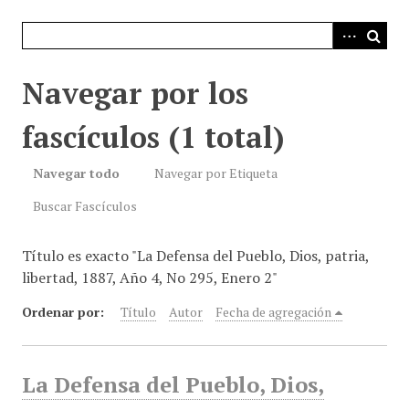
i
n
c
i
Navegar por los
p
a
fascículos (1 total)
l
Navegar todo
Navegar por Etiqueta
Buscar Fascículos
Título es exacto "La Defensa del Pueblo, Dios, patria,
libertad, 1887, Año 4, No 295, Enero 2"
Ordenar por:
Título
Autor
Fecha de agregación
La Defensa del Pueblo, Dios,