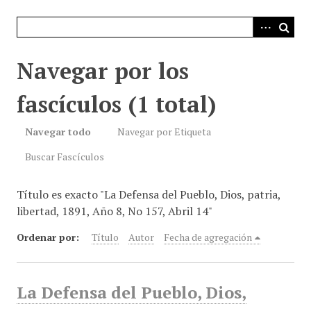
i
n
c
i
Navegar por los
p
a
fascículos (1 total)
l
Navegar todo
Navegar por Etiqueta
Buscar Fascículos
Título es exacto "La Defensa del Pueblo, Dios, patria,
libertad, 1891, Año 8, No 157, Abril 14"
Ordenar por:
Título
Autor
Fecha de agregación
La Defensa del Pueblo, Dios,