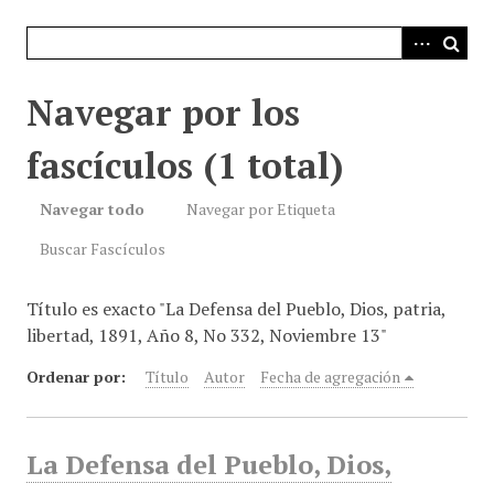
i
n
c
i
Navegar por los
p
a
fascículos (1 total)
l
Navegar todo
Navegar por Etiqueta
Buscar Fascículos
Título es exacto "La Defensa del Pueblo, Dios, patria,
libertad, 1891, Año 8, No 332, Noviembre 13"
Ordenar por:
Título
Autor
Fecha de agregación
La Defensa del Pueblo, Dios,