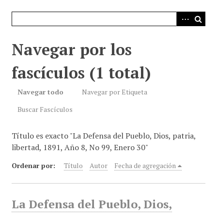
i
n
c
i
Navegar por los
p
a
fascículos (1 total)
l
Navegar todo
Navegar por Etiqueta
Buscar Fascículos
Título es exacto "La Defensa del Pueblo, Dios, patria,
libertad, 1891, Año 8, No 99, Enero 30"
Ordenar por:
Título
Autor
Fecha de agregación
La Defensa del Pueblo, Dios,