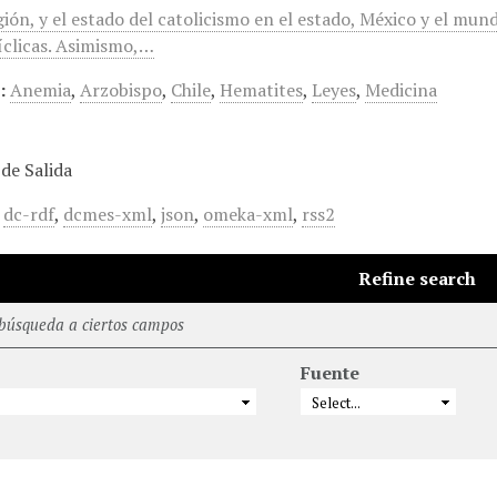
gión, y el estado del catolicismo en el estado, México y el mun
clicas. Asimismo,…
:
Anemia
,
Arzobispo
,
Chile
,
Hematites
,
Leyes
,
Medicina
de Salida
,
dc-rdf
,
dcmes-xml
,
json
,
omeka-xml
,
rss2
Refine search
 búsqueda a ciertos campos
Fuente