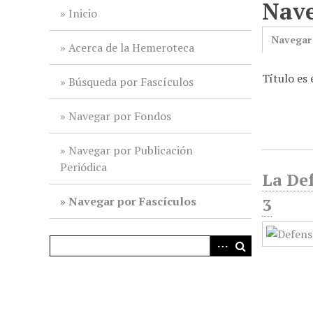
Nave
i
Inicio
n
Navegar
c
Acerca de la Hemeroteca
i
Título es 
p
Búsqueda por Fascículos
a
l
Navegar por Fondos
Navegar por Publicación
Periódica
La Def
Navegar por Fascículos
3