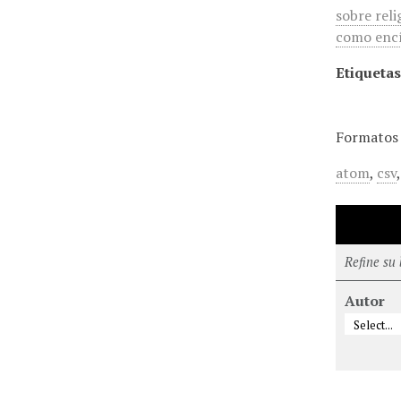
sobre reli
como encí
Etiquetas
Formatos 
atom
,
csv
Refine su
Autor