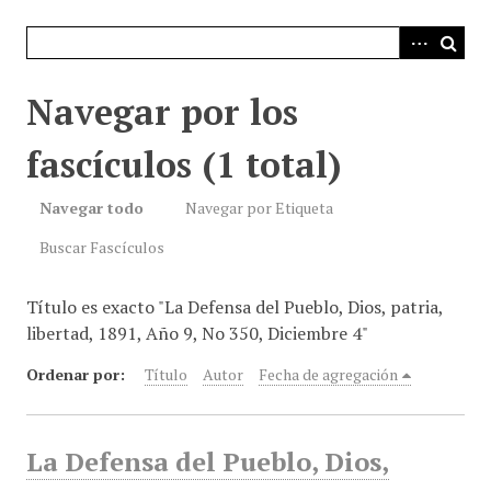
i
n
c
i
Navegar por los
p
a
fascículos (1 total)
l
Navegar todo
Navegar por Etiqueta
Buscar Fascículos
Título es exacto "La Defensa del Pueblo, Dios, patria,
libertad, 1891, Año 9, No 350, Diciembre 4"
Ordenar por:
Título
Autor
Fecha de agregación
La Defensa del Pueblo, Dios,