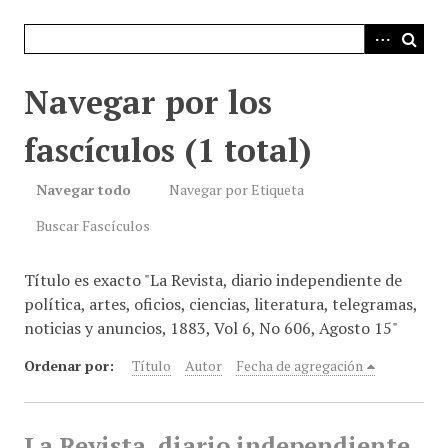
i
n
c
i
Navegar por los
p
a
fascículos (1 total)
l
Navegar todo
Navegar por Etiqueta
Buscar Fascículos
Título es exacto "La Revista, diario independiente de
política, artes, oficios, ciencias, literatura, telegramas,
noticias y anuncios, 1883, Vol 6, No 606, Agosto 15"
Ordenar por:
Título
Autor
Fecha de agregación
La Revista, diario independiente