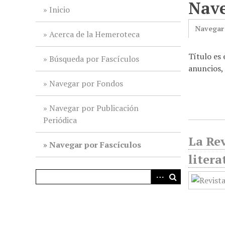
Nave
i
Inicio
n
Navegar
c
Acerca de la Hemeroteca
i
Título es 
p
Búsqueda por Fascículos
anuncios,
a
l
Navegar por Fondos
Navegar por Publicación
Periódica
La Rev
Navegar por Fascículos
litera