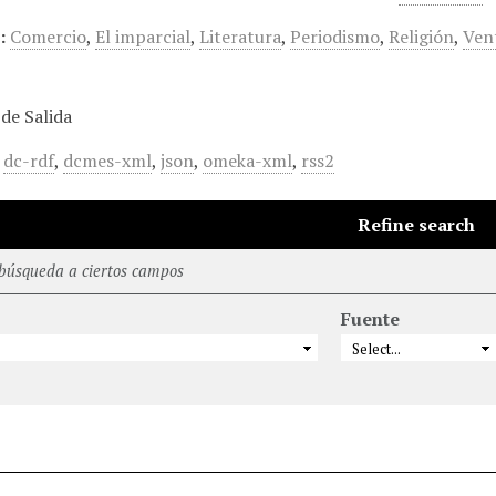
:
Comercio
,
El imparcial
,
Literatura
,
Periodismo
,
Religión
,
Ven
de Salida
,
dc-rdf
,
dcmes-xml
,
json
,
omeka-xml
,
rss2
Refine search
 búsqueda a ciertos campos
Fuente