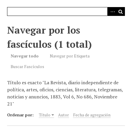
i
n
c
i
Navegar por los
p
a
fascículos (1 total)
l
Navegar todo
Navegar por Etiqueta
Buscar Fascículos
Título es exacto "La Revista, diario independiente de
política, artes, oficios, ciencias, literatura, telegramas,
noticias y anuncios, 1883, Vol 6, No 686, Noviembre
21"
Ordenar por:
Título
Autor
Fecha de agregación