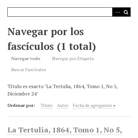
i
n
c
i
Navegar por los
p
a
fascículos (1 total)
l
Navegar todo
Navegar por Etiqueta
Buscar Fascículos
Título es exacto "La Tertulia, 1864, Tomo 1, No 5,
Diciembre 24"
Ordenar por:
Título
Autor
Fecha de agregación
La Tertulia, 1864, Tomo 1, No 5,