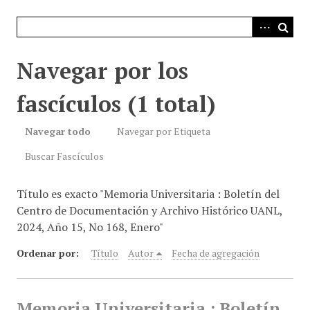
i
n
c
i
Navegar por los
p
a
fascículos (1 total)
l
Navegar todo
Navegar por Etiqueta
Buscar Fascículos
Título es exacto "Memoria Universitaria : Boletín del
Centro de Documentación y Archivo Histórico UANL,
2024, Año 15, No 168, Enero"
Ordenar por:
Título
Autor
Fecha de agregación
Memoria Universitaria : Boletín