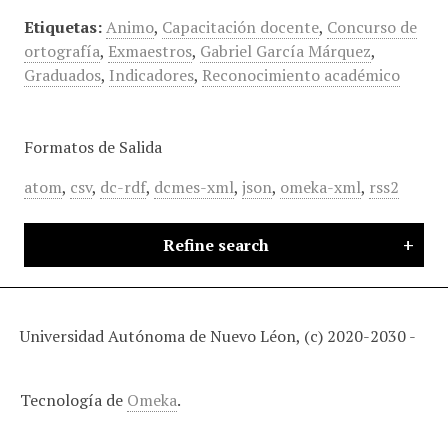
Etiquetas:
Animo
,
Capacitación docente
,
Concurso de
ortografía
,
Exmaestros
,
Gabriel García Márquez
,
Graduados
,
Indicadores
,
Reconocimiento académico
Formatos de Salida
atom
,
csv
,
dc-rdf
,
dcmes-xml
,
json
,
omeka-xml
,
rss2
Refine search
Universidad Autónoma de Nuevo Léon, (c) 2020-2030 -
Tecnología de
Omeka
.