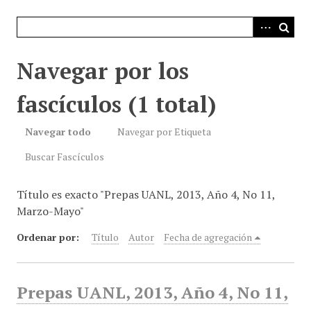
i
n
c
i
Navegar por los
p
a
fascículos (1 total)
l
Navegar todo
Navegar por Etiqueta
Buscar Fascículos
Título es exacto "Prepas UANL, 2013, Año 4, No 11,
Marzo-Mayo"
Ordenar por:
Título
Autor
Fecha de agregación
Prepas UANL, 2013, Año 4, No 11,