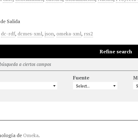
de Salida
,
dc-rdf
,
dcmes-xml
,
json
,
omeka-xml
,
rss2
Refine search
 búsqueda a ciertos campos
Fuente
M
nología de
Omeka
.