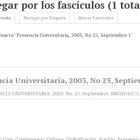
gar por los fascículos (1 tota
 todo
Navegar por Etiqueta
Buscar Fascículos
exacto "Presencia Universitaria, 2003, No 25, Septiembre 1"
cia Universitaria, 2003, No 25, Septi
:
Cine
,
Cristianismo
,
Cultura
,
Globalización
,
Nación
,
Proyecto 