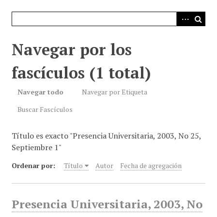
i
n
c
i
Navegar por los
p
a
fascículos (1 total)
l
Navegar todo
Navegar por Etiqueta
Buscar Fascículos
Título es exacto "Presencia Universitaria, 2003, No 25,
Septiembre 1"
Ordenar por:
Título
Autor
Fecha de agregación
Presencia Universitaria, 2003, No