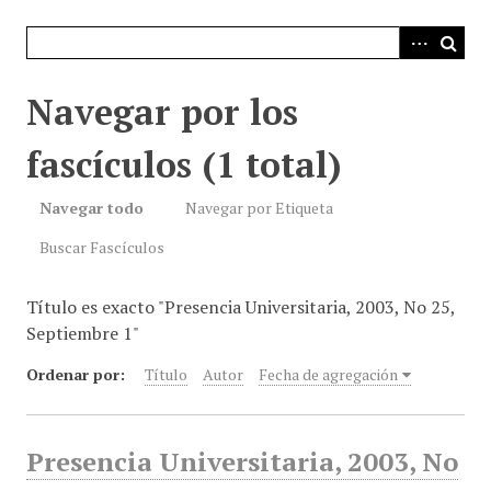
i
n
c
i
Navegar por los
p
a
fascículos (1 total)
l
Navegar todo
Navegar por Etiqueta
Buscar Fascículos
Título es exacto "Presencia Universitaria, 2003, No 25,
Septiembre 1"
Ordenar por:
Título
Autor
Fecha de agregación
Presencia Universitaria, 2003, No