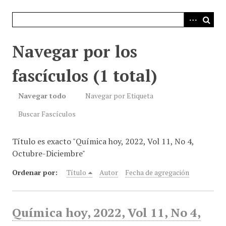
i
n
c
i
Navegar por los
p
a
fascículos (1 total)
l
Navegar todo
Navegar por Etiqueta
Buscar Fascículos
Título es exacto "Química hoy, 2022, Vol 11, No 4,
Octubre-Diciembre"
Ordenar por:
Título
Autor
Fecha de agregación
Química hoy, 2022, Vol 11, No 4,