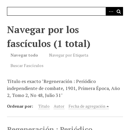
i
n
c
i
Navegar por los
p
a
fascículos (1 total)
l
Navegar todo
Navegar por Etiqueta
Buscar Fascículos
Título es exacto "Regeneración : Periódico
independiente de combate, 1901, Primera Época, Año
2, Tomo 2, No 48, Julio 31"
Ordenar por:
Título
Autor
Fecha de agregación
Regeneración : Periódico