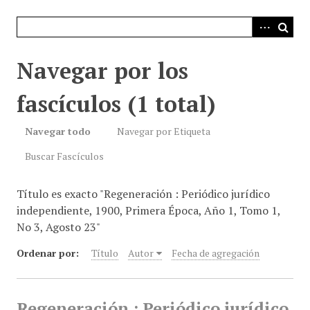
i
n
c
i
Navegar por los
p
a
fascículos (1 total)
l
Navegar todo
Navegar por Etiqueta
Buscar Fascículos
Título es exacto "Regeneración : Periódico jurídico
independiente, 1900, Primera Época, Año 1, Tomo 1,
No 3, Agosto 23"
Ordenar por:
Título
Autor
Fecha de agregación
Regeneración : Periódico jurídico