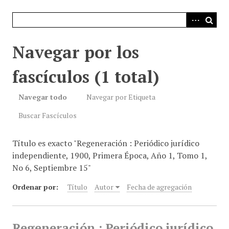
i
n
c
i
Navegar por los
p
a
fascículos (1 total)
l
Navegar todo
Navegar por Etiqueta
Buscar Fascículos
Título es exacto "Regeneración : Periódico jurídico
independiente, 1900, Primera Época, Año 1, Tomo 1,
No 6, Septiembre 15"
Ordenar por:
Título
Autor
Fecha de agregación
Regeneración : Periódico jurídico