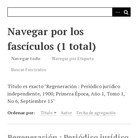
i
n
c
i
Navegar por los
p
a
fascículos (1 total)
l
Navegar todo
Navegar por Etiqueta
Buscar Fascículos
Título es exacto "Regeneración : Periódico jurídico
independiente, 1900, Primera Época, Año 1, Tomo 1,
No 6, Septiembre 15"
Ordenar por:
Título
Autor
Fecha de agregación
Regeneración : Periódico jurídico