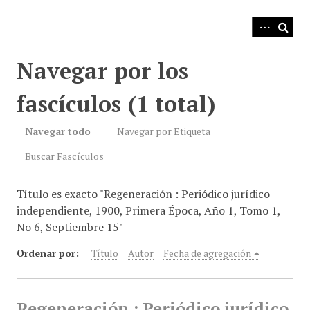
i
n
c
i
Navegar por los
p
a
fascículos (1 total)
l
Navegar todo
Navegar por Etiqueta
Buscar Fascículos
Título es exacto "Regeneración : Periódico jurídico
independiente, 1900, Primera Época, Año 1, Tomo 1,
No 6, Septiembre 15"
Ordenar por:
Título
Autor
Fecha de agregación
Regeneración : Periódico jurídico