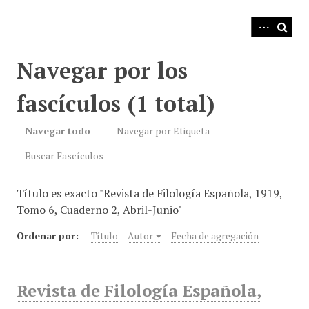
i
n
c
i
Navegar por los
p
a
fascículos (1 total)
l
Navegar todo
Navegar por Etiqueta
Buscar Fascículos
Título es exacto "Revista de Filología Española, 1919,
Tomo 6, Cuaderno 2, Abril-Junio"
Ordenar por:
Título
Autor
Fecha de agregación
Revista de Filología Española,