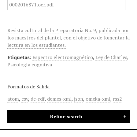
Revista cultural de la Preparatoria No. 9, publicada por
los maestros del plantel, con el objetivo de fomentar la
lectura en los estudiantes.
Etiquetas:
Espectro electromagnético
,
Ley de Charles
,
Psicología cognitiva
Formatos de Salida
atom
,
csv
,
dc-rdf
,
dcmes-xml
,
json
,
omeka-xml
,
rss2
Refine search