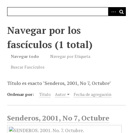
i
n
c
i
Navegar por los
p
a
fascículos (1 total)
l
Navegar todo
Navegar por Etiqueta
Buscar Fascículos
Título es exacto "Senderos, 2001, No 7, Octubre"
Ordenar por:
Título
Autor
Fecha de agregación
Senderos, 2001, No 7, Octubre