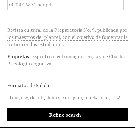
Revista cultural de la Preparatoria No. 9, publicada por
los maestros del plantel, con el objetivo de fomentar la
lectura en los estudiantes.
Etiquetas:
Espectro electromagnético
,
Ley de Charles
,
Psicología cognitiva
Formatos de Salida
atom
,
csv
,
dc-rdf
,
dcmes-xml
,
json
,
omeka-xml
,
rss2
Refine search