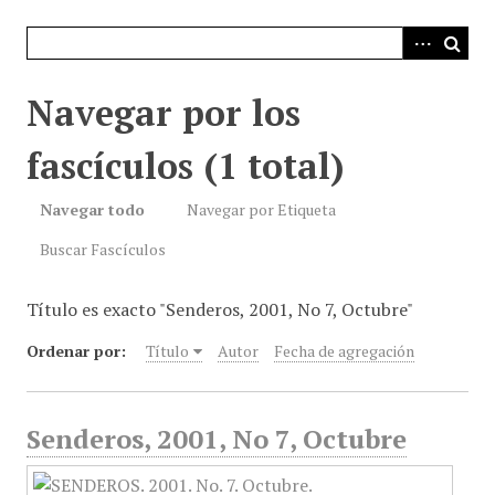
i
n
c
i
Navegar por los
p
a
fascículos (1 total)
l
Navegar todo
Navegar por Etiqueta
Buscar Fascículos
Título es exacto "Senderos, 2001, No 7, Octubre"
Ordenar por:
Título
Autor
Fecha de agregación
Senderos, 2001, No 7, Octubre