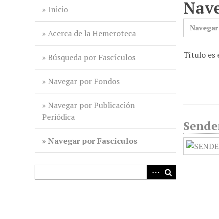
Nave
i
Inicio
n
Navegar
c
Acerca de la Hemeroteca
i
Título es
p
Búsqueda por Fascículos
a
l
Navegar por Fondos
Navegar por Publicación
Periódica
Sender
Navegar por Fascículos