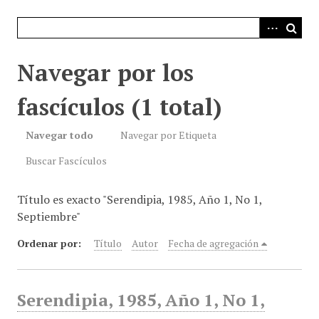
i
n
c
i
Navegar por los
p
a
fascículos (1 total)
l
Navegar todo
Navegar por Etiqueta
Buscar Fascículos
Título es exacto "Serendipia, 1985, Año 1, No 1,
Septiembre"
Ordenar por:
Título
Autor
Fecha de agregación
Serendipia, 1985, Año 1, No 1,