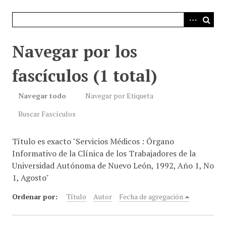
i
n
c
i
Navegar por los
p
a
fascículos (1 total)
l
Navegar todo
Navegar por Etiqueta
Buscar Fascículos
Título es exacto "Servicios Médicos : Órgano
Informativo de la Clínica de los Trabajadores de la
Universidad Autónoma de Nuevo León, 1992, Año 1, No
1, Agosto"
Ordenar por:
Título
Autor
Fecha de agregación