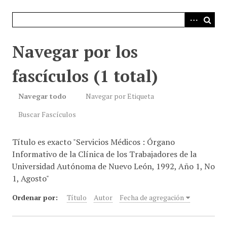
i
n
c
i
Navegar por los
p
a
fascículos (1 total)
l
Navegar todo
Navegar por Etiqueta
Buscar Fascículos
Título es exacto "Servicios Médicos : Órgano
Informativo de la Clínica de los Trabajadores de la
Universidad Autónoma de Nuevo León, 1992, Año 1, No
1, Agosto"
Ordenar por:
Título
Autor
Fecha de agregación