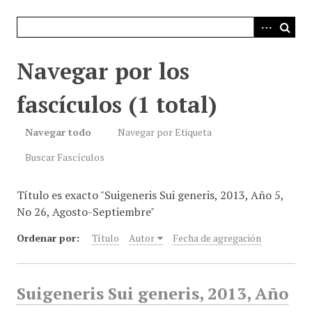
i
n
c
i
Navegar por los
p
a
fascículos (1 total)
l
Navegar todo
Navegar por Etiqueta
Buscar Fascículos
Título es exacto "Suigeneris Sui generis, 2013, Año 5,
No 26, Agosto-Septiembre"
Ordenar por:
Título
Autor
Fecha de agregación
Suigeneris Sui generis, 2013, Año