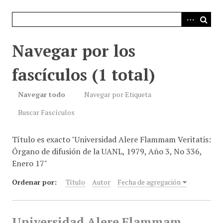
i
n
c
i
Navegar por los
p
a
fascículos (1 total)
l
Navegar todo
Navegar por Etiqueta
Buscar Fascículos
Título es exacto "Universidad Alere Flammam Veritatis:
Órgano de difusión de la UANL, 1979, Año 3, No 336,
Enero 17"
Ordenar por:
Título
Autor
Fecha de agregación
Universidad Alere Flammam