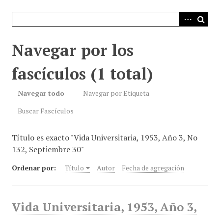
i
n
c
i
Navegar por los
p
a
fascículos (1 total)
l
Navegar todo
Navegar por Etiqueta
Buscar Fascículos
Título es exacto "Vida Universitaria, 1953, Año 3, No
132, Septiembre 30"
Ordenar por:
Título
Autor
Fecha de agregación
Vida Universitaria, 1953, Año 3,