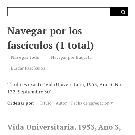
i
n
c
i
Navegar por los
p
a
fascículos (1 total)
l
Navegar todo
Navegar por Etiqueta
Buscar Fascículos
Título es exacto "Vida Universitaria, 1953, Año 3, No
132, Septiembre 30"
Ordenar por:
Título
Autor
Fecha de agregación
Vida Universitaria, 1953, Año 3,