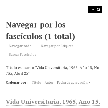
i
n
c
i
Navegar por los
p
a
fascículos (1 total)
l
Navegar todo
Navegar por Etiqueta
Buscar Fascículos
Título es exacto "Vida Universitaria, 1965, Año 15, No
735, Abril 25"
Ordenar por:
Título
Autor
Fecha de agregación
Vida Universitaria, 1965, Año 15,