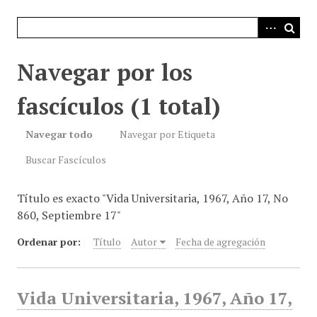
i
n
c
i
Navegar por los
p
a
fascículos (1 total)
l
Navegar todo
Navegar por Etiqueta
Buscar Fascículos
Título es exacto "Vida Universitaria, 1967, Año 17, No
860, Septiembre 17"
Ordenar por:
Título
Autor
Fecha de agregación
Vida Universitaria, 1967, Año 17,