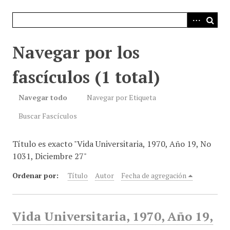
i
n
c
i
Navegar por los
p
a
fascículos (1 total)
l
Navegar todo
Navegar por Etiqueta
Buscar Fascículos
Título es exacto "Vida Universitaria, 1970, Año 19, No
1031, Diciembre 27"
Ordenar por:
Título
Autor
Fecha de agregación
Vida Universitaria, 1970, Año 19,